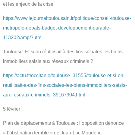
et les enjeux de la crise
https://www.lejournaltoulousain.fr/politique/conseil-toulouse-
metropole-debats-budget-developpement-durable-
113202/amp/?utm
Toulouse. Et si on réutilisait à des fins sociales les biens
immobiliers saisis aux réseaux criminels ?
https://actu.fr/occitanie/toulouse_31555/toulouse-et-si-on-
reutilisait-a-des-fins-sociales-les-biens-immobiliers-saisis-
aux-reseaux-criminels_39167904.html
5 février :
Plan de déplacements à Toulouse : l’opposition dénonce
« l’obstination terrible » de Jean-Luc Moudenc