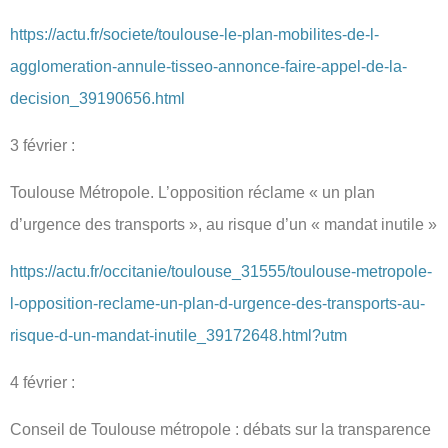
https://actu.fr/societe/toulouse-le-plan-mobilites-de-l-
agglomeration-annule-tisseo-annonce-faire-appel-de-la-
decision_39190656.html
3 février :
Toulouse Métropole. L’opposition réclame « un plan
d’urgence des transports », au risque d’un « mandat inutile »
https://actu.fr/occitanie/toulouse_31555/toulouse-metropole-
l-opposition-reclame-un-plan-d-urgence-des-transports-au-
risque-d-un-mandat-inutile_39172648.html?utm
4 février :
Conseil de Toulouse métropole : débats sur la transparence