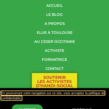
ACCUEIL
LE BLOG
A PROPOS
ELUE À TOULOUSE
AU CESER OCCITANIE
ACTIVISTE
FORMATRICE
CONTACT
SOUTENIR
LES ACTIVISTES
D’HANDI-SOCIAL
En poursuivant votre navigation sur ce site, vous acceptez la politique de
PLAN DU SITE
confidentialité.
Responsable de publication : Mme Odile Maurin
Politique de confidentialité
–
Hébergement par OVH