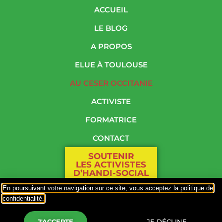
ACCUEIL
LE BLOG
A PROPOS
ELUE À TOULOUSE
AU CESER OCCITANIE
ACTIVISTE
FORMATRICE
CONTACT
SOUTENIR
LES ACTIVISTES
D’HANDI-SOCIAL
En poursuivant votre navigation sur ce site, vous acceptez la politique de
PLAN DU SITE
confidentialité.
Responsable de publication : Mme Odile Maurin
Politique de confidentialité
–
Hébergement par OVH
J'ACCEPTE
JE DÉCLINE