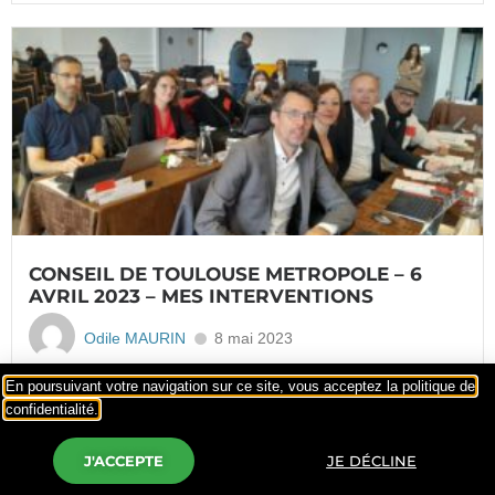
CONSEIL DE TOULOUSE METROPOLE – 6
AVRIL 2023 – MES INTERVENTIONS
Odile MAURIN
8 mai 2023
Un Conseil placé sous le signe de la CENSURE de...
En poursuivant votre navigation sur ce site, vous acceptez la politique de
confidentialité.
Read More
J'ACCEPTE
JE DÉCLINE