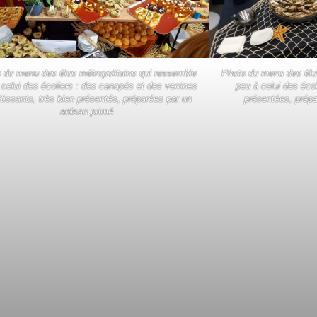
 du menu des élus métropolitains qui ressemble
Photo du menu des élus
 celui des écoliers : des canapés et des verrines
peu à celui des écol
tissants, très bien présentés, préparées par un
présentées, prépa
artisan primé