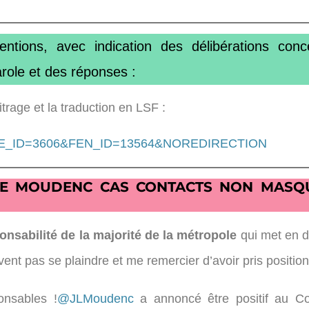
ntions, avec indication des délibérations con
arole et des réponses :
itrage et la traduction en LSF :
php?OPE_ID=3606&FEN_ID=13564&NOREDIRECTION
DE MOUDENC CAS CONTACTS NON MASQ
ponsabilité de la majorité de la métropole
qui met en 
vent pas se plaindre et me remercier d’avoir pris position
ponsables !
@JLMoudenc
a annoncé être positif au Cov