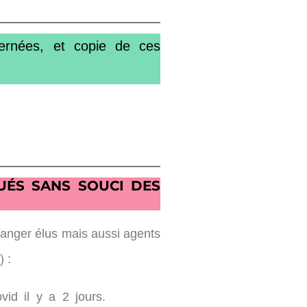
cernées, et copie de ces
UÉS SANS SOUCI DES
danger élus mais aussi agents
) :
id il y a 2 jours.