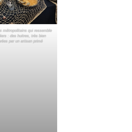
 métropolitains qui ressemble
iers : des huitres, très bien
rées par un artisan primé