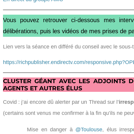
Vous pouvez retrouver ci-dessous mes interve
délibérations, puis les vidéos de mes prises de p
Lien vers la séance en différé du conseil avec le sous-t
https://richpublisher.endirectv.com/responsive.
CLUSTER GÉANT AVEC LES ADJOINTS 
AGENTS ET AUTRES ÉLUS
Covid : j’ai encore dû alerter par un Thread sur l’
irres
(certains sont venus me confirmer à la fin qu’ils ne peu
Mise en danger à
@Toulouse
, élus irres