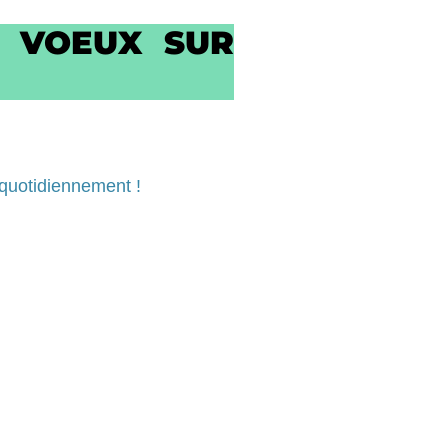
T VOEUX SUR
 quotidiennement !