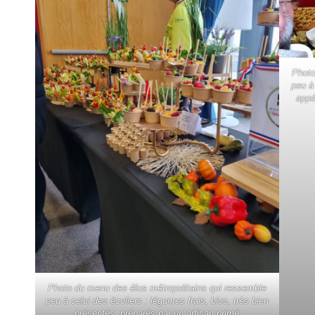
Photo
peu à
appé
Photo du menu des élus métropolitains qui ressemble
peu à celui des écoliers : légumes frais, bios, très bien
présentés, préparés par un artisan primé