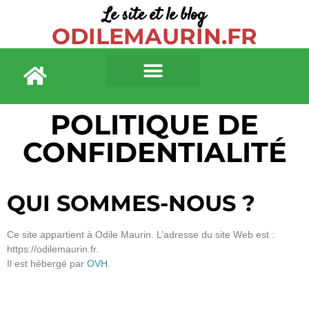
Le site et le blog
ODILEMAURIN.FR
POLITIQUE DE
CONFIDENTIALITÉ
QUI SOMMES-NOUS ?
Ce site appartient à Odile Maurin. L’adresse du site Web est :
https://odilemaurin.fr.
Il est hébergé par
OVH
.