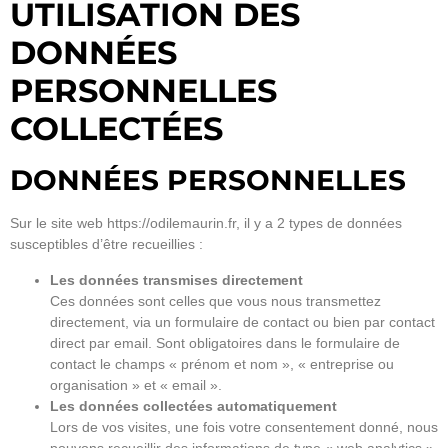
UTILISATION DES
DONNÉES
PERSONNELLES
COLLECTÉES
DONNÉES PERSONNELLES
Sur le site web https://odilemaurin.fr, il y a 2 types de données
susceptibles d’être recueillies :
Les données transmises directement
Ces données sont celles que vous nous transmettez
directement, via un formulaire de contact ou bien par contact
direct par email. Sont obligatoires dans le formulaire de
contact le champs « prénom et nom », « entreprise ou
organisation » et « email ».
Les données collectées automatiquement
Lors de vos visites, une fois votre consentement donné, nous