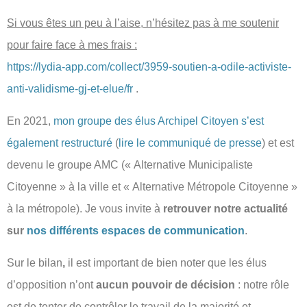
Si vous êtes un peu à l’aise, n’hésitez pas à me soutenir
pour faire face à mes frais :
https://lydia-app.com/collect/3959-soutien-a-odile-activiste-
anti-validisme-gj-et-elue/fr
.
En 2021,
mon groupe des élus Archipel Citoyen s’est
également restructuré
(
lire le communiqué de presse
) et est
devenu le groupe AMC (« Alternative Municipaliste
Citoyenne » à la ville et « Alternative Métropole Citoyenne »
à la métropole). Je vous invite à
retrouver notre actualité
sur
nos différents espaces de communication
.
Sur le bilan
,
il est important de bien noter que les élus
d’opposition n’ont
aucun pouvoir de décision
: notre rôle
est de tenter de contrôler le travail de la majorité et