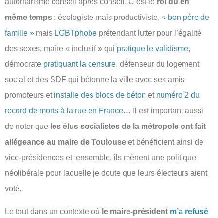
autoritarisme conseil après conseil. C’est le
roi du en
même temps
: écologiste mais productiviste,
« bon père de
famille »
mais
LGBTphobe
prétendant lutter pour l’égalité
des sexes, maire « inclusif » qui
pratique le validisme
,
démocrate
pratiquant la censure
, défenseur du logement
social et des SDF qui bétonne la ville avec ses amis
promoteurs et
installe des blocs de béton
et
numéro 2 du
record de morts à la rue en France
…
Il est important aussi
de noter que
les élus socialistes de la métropole ont fait
allégeance au maire de Toulouse
et bénéficient ainsi de
vice-présidences et, ensemble, ils mènent une politique
néolibérale pour laquelle je doute que leurs électeurs aient
voté.
Le tout dans un contexte où
le maire-président
m’a refusé