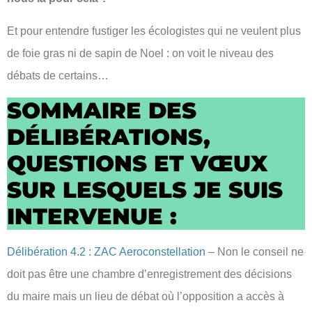
Et pour entendre fustiger les écologistes qui ne veulent plus
de foie gras ni de sapin de Noel : on voit le niveau des
débats de certains…
SOMMAIRE DES
DÉLIBÉRATIONS,
QUESTIONS ET VŒUX
SUR LESQUELS JE SUIS
INTERVENUE :
Délibération 4.2 : ZAC Aeroconstellation
– Non le conseil ne
doit pas être une chambre d’enregistrement des décisions
du maire mais un lieu de débat où l’opposition a accès à