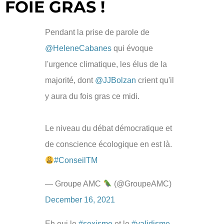
FOIE GRAS !
Pendant la prise de parole de
@HeleneCabanes
qui évoque
l'urgence climatique, les élus de la
majorité, dont
@JJBolzan
crient qu'il
y aura du fois gras ce midi.
Le niveau du débat démocratique et
de conscience écologique en est là.
#ConseilTM
— Groupe AMC
(@GroupeAMC)
December 16, 2021
Eh oui le
#sexisme
et le
#validisme