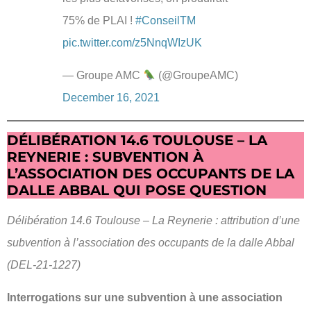
75% de PLAI !
#ConseilTM
pic.twitter.com/z5NnqWIzUK
— Groupe AMC
(@GroupeAMC)
December 16, 2021
DÉLIBÉRATION 14.6 TOULOUSE – LA
REYNERIE : SUBVENTION À
L’ASSOCIATION DES OCCUPANTS DE LA
DALLE ABBAL QUI POSE QUESTION
Délibération 14.6 Toulouse – La Reynerie : attribution d’une
subvention à l’association des occupants de la dalle Abbal
(DEL-21-1227)
Interrogations sur une subvention à une association