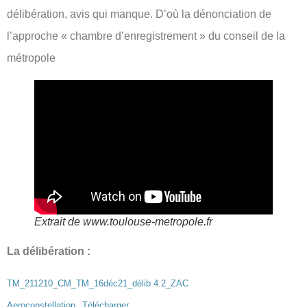
délibération, avis qui manque. D’où la dénonciation de
l’approche « chambre d’enregistrement » du conseil de la
métropole
Extrait de www.toulouse-metropole.fr
La délibération :
TM_211210_CM_TM_16déc21_délib 4.2_ZAC
Aeroconstellation
Télécharger