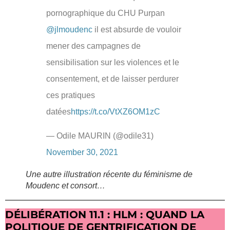
pornographique du CHU Purpan
@jlmoudenc
il est absurde de vouloir
mener des campagnes de
sensibilisation sur les violences et le
consentement, et de laisser perdurer
ces pratiques
datées
https://t.co/VtXZ6OM1zC
— Odile MAURIN (@odile31)
November 30, 2021
Une autre illustration récente du féminisme de
Moudenc et consort…
DÉLIBÉRATION 11.1 : HLM : QUAND LA
POLITIQUE DE GENTRIFICATION DE