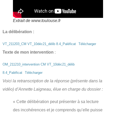
Extrait de www.toulouse.fr
La délibération :
VT_211203_CM VT_10déc21_délib 8.4_Paléficat
Télécharger
Texte de mon intervention
:
OM_211210_intervention CM VT_10déc21_délib
8.4_Paléficat
Télécharger
Voici la retranscription de la réponse (présente dans la
vidéo) d’Annette Laigneau, élue en charge du dossier :
« Cette délibération peut présenter à sa lecture
des incohérences et je comprends qu’elle puisse