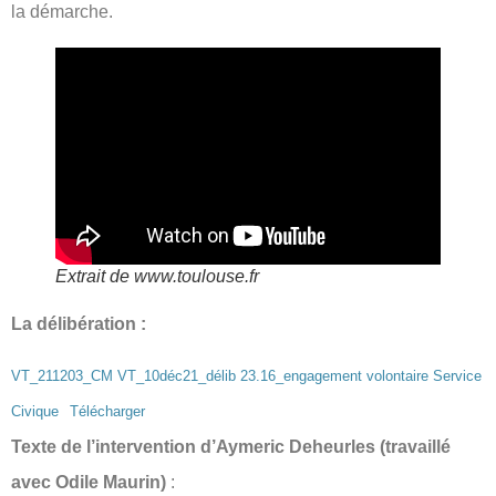
la démarche.
Extrait de www.toulouse.fr
La délibération :
VT_211203_CM VT_10déc21_délib 23.16_engagement volontaire Service
Civique
Télécharger
Texte de l’intervention d’Aymeric Deheurles (travaillé
avec Odile Maurin)
: