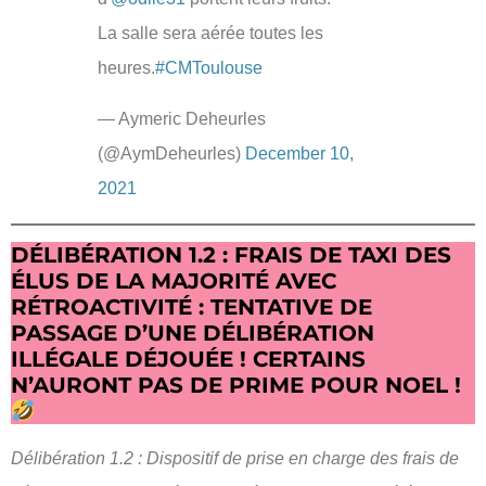
La salle sera aérée toutes les
heures.
#CMToulouse
— Aymeric Deheurles
(@AymDeheurles)
December 10,
2021
DÉLIBÉRATION 1.2 : FRAIS DE TAXI DES
ÉLUS DE LA MAJORITÉ AVEC
RÉTROACTIVITÉ : TENTATIVE DE
PASSAGE D’UNE DÉLIBÉRATION
ILLÉGALE DÉJOUÉE ! CERTAINS
N’AURONT PAS DE PRIME POUR NOEL !
Délibération 1.2 : Dispositif de prise en charge des frais de