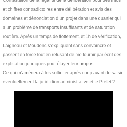
Contestation de la légalité de la délibération pour des infos
et chiffres contradictoires entre délibération et avis des
domaines et dénonciation d’un projet dans une quartier qui
a un problème de transports insuffisants et de saturation
routière. Après un temps de flottement, et 1h de vérification,
Laigneau et Moudenc s’expliquent sans convaincre et
passent en force tout en refusant de me fournir par écrit des
explication juridiques pour étayer leur propos.
Ce qui m’amènera à les solliciter après coup avant de saisir
éventuellement la juridiction administrative et le Préfet ?