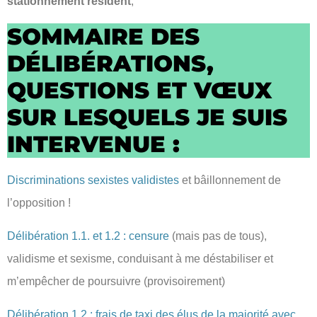
stationnement résident
,
SOMMAIRE DES
DÉLIBÉRATIONS,
QUESTIONS ET VŒUX
SUR LESQUELS JE SUIS
INTERVENUE :
Discriminations sexistes validistes
et bâillonnement de
l’opposition !
Délibération 1.1. et 1.2 : censure
(mais pas de tous),
validisme et sexisme, conduisant à me déstabiliser et
m’empêcher de poursuivre (provisoirement)
Délibération 1.2 : frais de taxi des élus de la majorité avec