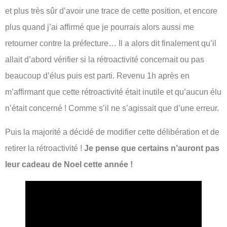
et plus très sûr d’avoir une trace de cette position, et encore
plus quand j’ai affirmé que je pourrais alors aussi me
retourner contre la préfecture… Il a alors dit finalement qu’il
allait d’abord vérifier si la rétroactivité concernait ou pas
beaucoup d’élus puis est parti. Revenu 1h après en
m’affirmant que cette rétroactivité était inutile et qu’aucun élu
n’était concerné ! Comme s’il ne s’agissait que d’une erreur.
Puis la majorité a décidé de modifier cette délibération et de
retirer la rétroactivité !
Je pense que certains n’auront pas
leur cadeau de Noel cette année !