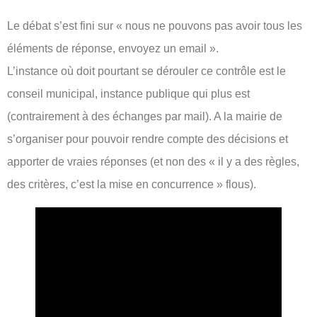
Le débat s’est fini sur « nous ne pouvons pas avoir tous les
éléments de réponse, envoyez un email ».
L’instance où doit pourtant se dérouler ce contrôle est le
conseil municipal, instance publique qui plus est
(contrairement à des échanges par mail). A la mairie de
s’organiser pour pouvoir rendre compte des décisions et
apporter de vraies réponses (et non des « il y a des règles,
des critères, c’est la mise en concurrence » flous).