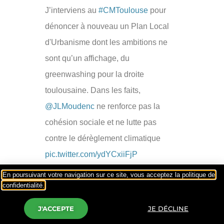
J’interviens au
#CMToulouse
pour
dénoncer à nouveau un Plan Local
d'Urbanisme dont les ambitions ne
sont qu’un affichage, du
greenwashing pour la droite
toulousaine. Dans les faits,
@JLMoudenc
ne renforce pas la
cohésion sociale et ne lutte pas
contre le dérèglement climatique
pic.twitter.com/ydYCxiiFjP
En poursuivant votre navigation sur ce site, vous acceptez la politique de
— Odile MAURIN (@odile31)
confidentialité.
September 20, 2024
J'ACCEPTE
JE DÉCLINE