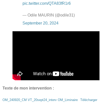
pic.twitter.com/QTA83fR1r6
— Odile MAURIN (@odile31)
September 20, 2024
Texte de mon intervention :
OM_240920_CM VT_20sept24_interv OM_Liminaire
Télécharger