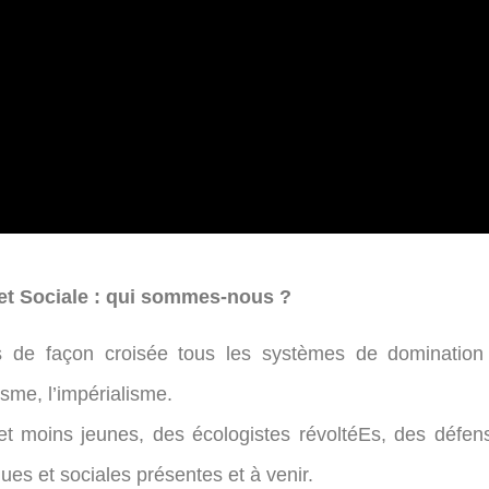
et Sociale : qui sommes-nous ?
s de façon croisée tous les systèmes de domination 
lisme, l’impérialisme.
t moins jeunes, des écologistes révoltéEs, des défens
ues et sociales présentes et à venir.