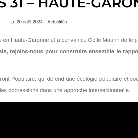
S 31 – HAUTE-GARO
Le
20 août 2024
-
Actualités
e en Haute-Garonne et a convaincu Odile Maurin de le p
ale, rejoins-nous pour construire ensemble le rappor
nt Populaire, qui défend une écologie populaire et soci
s les oppressions dans une approche intersectionnelle.