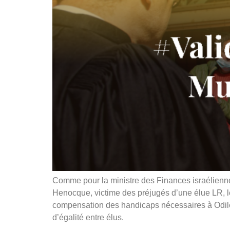
Comme pour la ministre des Finances israélienne
Henocque, victime des préjugés d’une élue LR, l
compensation des handicaps nécessaires à Odile 
d’égalité entre élus.