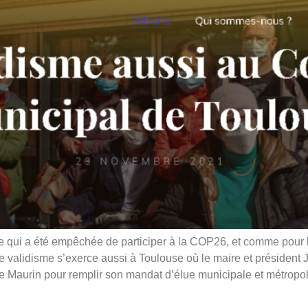
 qui a été empêchée de participer à la COP26, et comme pour l
e validisme s’exerce aussi à Toulouse où le maire et présiden
Maurin pour remplir son mandat d’élue municipale et métropolit