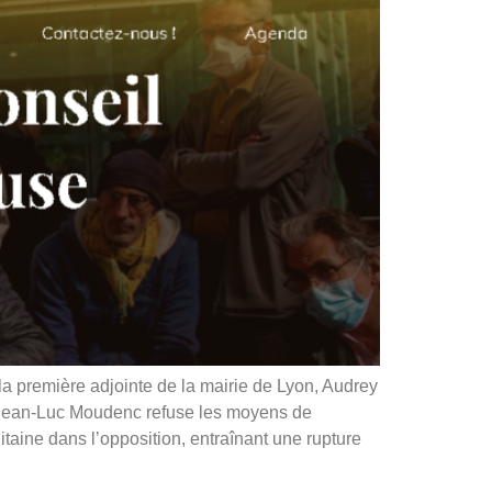
a première adjointe de la mairie de Lyon, Audrey
t Jean-Luc Moudenc refuse les moyens de
aine dans l’opposition, entraînant une rupture