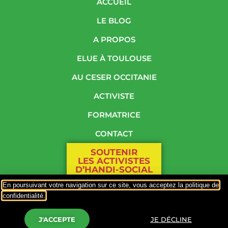
ACCUEIL
LE BLOG
A PROPOS
ELUE À TOULOUSE
AU CESER OCCITANIE
ACTIVISTE
FORMATRICE
CONTACT
SOUTENIR
LES ACTIVISTES
D’HANDI-SOCIAL
En poursuivant votre navigation sur ce site, vous acceptez la politique de
PLAN DU SITE
confidentialité.
Responsable de publication : Mme Odile Maurin
Politique de confidentialité
–
Hébergement par OVH
J'ACCEPTE
JE DÉCLINE