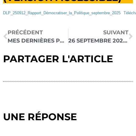
DLP_250912_Rapport_Démocratiser_la_Politique_septembre_2025
Téléch
PRÉCÉDENT
SUIVANT
MES DERNIÈRES PUBLICATIONS EN MATIÈRE DE LUTTE CONTRE LE VALIDISME OU COMMENT JE SOIGNE MON BURN-OUT
26 SEPTEMBRE 2025 : POURQUOI J’AI DÛ INTERROMPRE LE CONSEIL MUNICIPAL DE TOULOUSE
PARTAGER L'ARTICLE
UNE RÉPONSE