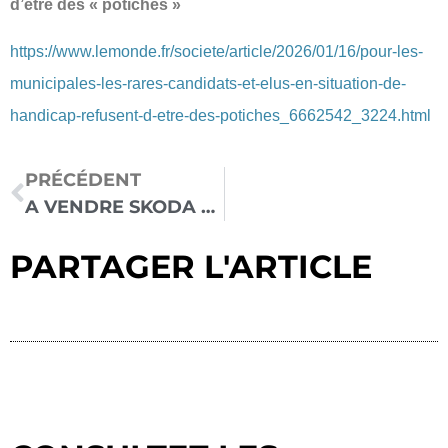
d’être des « potiches »
https://www.lemonde.fr/societe/article/2026/01/16/pour-les-
municipales-les-rares-candidats-et-elus-en-situation-de-
handicap-refusent-d-etre-des-potiches_6662542_3224.html
PRÉCÉDENT
A VENDRE SKODA YETI AMÉNAGÉ CONDUITE EN FAUTEUIL ROULANT AVEC JOYSTICK
PARTAGER L'ARTICLE