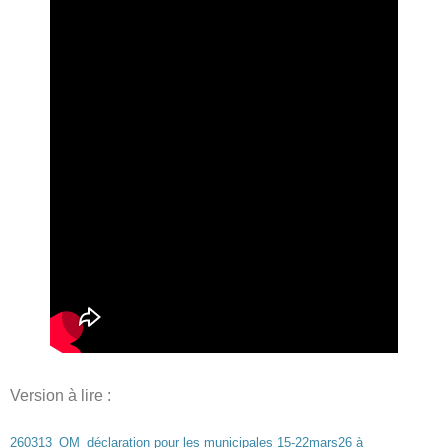
Version à lire :
260313_OM_déclaration pour les municipales 15-22mars26 à