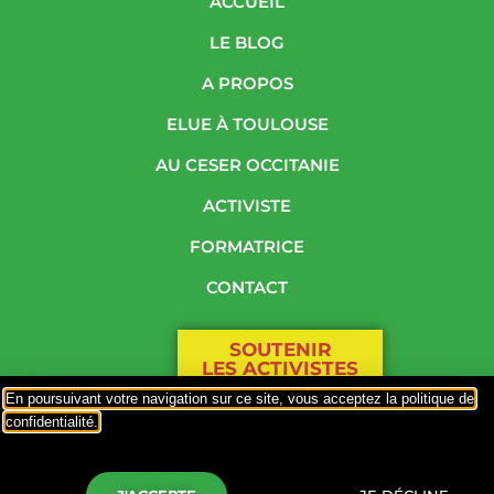
ACCUEIL
LE BLOG
A PROPOS
ELUE À TOULOUSE
AU CESER OCCITANIE
ACTIVISTE
FORMATRICE
CONTACT
SOUTENIR
LES ACTIVISTES
D’HANDI-SOCIAL
En poursuivant votre navigation sur ce site, vous acceptez la politique de
confidentialité.
PLAN DU SITE
Responsable de publication : Mme Odile Maurin
Politique de confidentialité
–
Hébergement par OVH