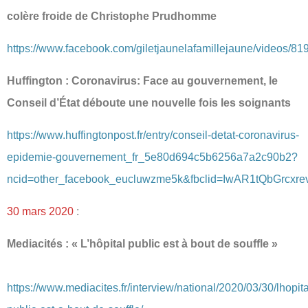
colère froide de Christophe Prudhomme
https://www.facebook.com/giletjaunelafamillejaune/vi
Huffington : Coronavirus: Face au gouvernement, le
Conseil d’État déboute une nouvelle fois les soignants
https://www.huffingtonpost.fr/entry/conseil-detat-coronavirus-
epidemie-gouvernement_fr_5e80d694c5b6256a7a2c90b2?
ncid=other_facebook_eucluwzme5k&fbclid=IwAR1tQbGrc
30 mars 2020
:
Mediacités : « L’hôpital public est à bout de souffle »
https://www.mediacites.fr/interview/national/2020/03/30/lhopita