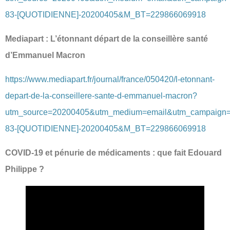
83-[QUOTIDIENNE]-20200405&M_BT=229866069918
Mediapart : L’étonnant départ de la conseillère santé
d’Emmanuel Macron
https://www.mediapart.fr/journal/france/050420/l-etonnant-
depart-de-la-conseillere-sante-d-emmanuel-macron?
utm_source=20200405&utm_medium=email&utm_campaign
83-[QUOTIDIENNE]-20200405&M_BT=229866069918
COVID-19 et pénurie de médicaments : que fait Edouard
Philippe ?