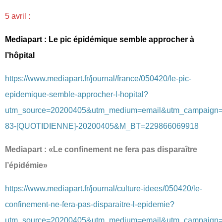
5 avril :
Mediapart : Le pic épidémique semble approcher à
l’hôpital
https://www.mediapart.fr/journal/france/050420/le-pic-
epidemique-semble-approcher-l-hopital?
utm_source=20200405&utm_medium=email&utm_campaign
83-[QUOTIDIENNE]-20200405&M_BT=229866069918
Mediapart : «Le confinement ne fera pas disparaître
l’épidémie»
https://www.mediapart.fr/journal/culture-idees/050420/le-
confinement-ne-fera-pas-disparaitre-l-epidemie?
utm_source=20200405&utm_medium=email&utm_campaign