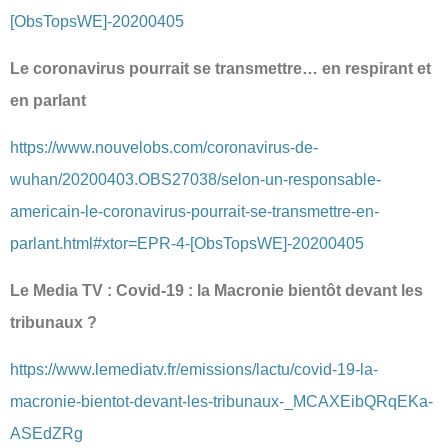
[ObsTopsWE]-20200405
Le coronavirus pourrait se transmettre… en respirant et
en parlant
https://www.nouvelobs.com/coronavirus-de-
wuhan/20200403.OBS27038/selon-un-responsable-
americain-le-coronavirus-pourrait-se-transmettre-en-
parlant.html#xtor=EPR-4-[ObsTopsWE]-20200405
Le Media TV : Covid-19 : la Macronie bientôt devant les
tribunaux ?
https://www.lemediatv.fr/emissions/lactu/covid-19-la-
macronie-bientot-devant-les-tribunaux-_MCAXEibQRqEKa-
ASEdZRg