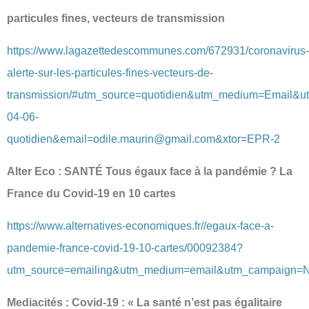
particules fines, vecteurs de transmission
https://www.lagazettedescommunes.com/672931/coronavirus-
alerte-sur-les-particules-fines-vecteurs-de-
transmission/#utm_source=quotidien&utm_medium=Email&
04-06-
quotidien&email=odile.maurin@gmail.com&xtor=EPR-2
Alter Eco : SANTÉ Tous égaux face à la pandémie ? La
France du Covid-19 en 10 cartes
https://www.alternatives-economiques.fr//egaux-face-a-
pandemie-france-covid-19-10-cartes/00092384?
utm_source=emailing&utm_medium=email&utm_campaign=N
Mediacités : Covid‐19 : « La santé n’est pas égalitaire