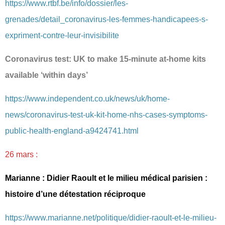
https://www.rtbf.be/info/dossier/les-
grenades/detail_coronavirus-les-femmes-handicapees-s-
expriment-contre-leur-invisibilite
Coronavirus test: UK to make 15-minute at-home kits
available ‘within days’
https://www.independent.co.uk/news/uk/home-
news/coronavirus-test-uk-kit-home-nhs-cases-symptoms-
public-health-england-a9424741.html
26 mars :
Marianne : Didier Raoult et le milieu médical parisien :
histoire d’une détestation réciproque
https://www.marianne.net/politique/didier-raoult-et-le-milieu-