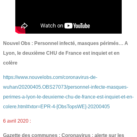
Nouvel Obs : Personnel infecté, masques périmés… A
Lyon, le deuxième CHU de France est inquiet et en
colère
https://www.nouvelobs.com/coronavirus-de-
wuhan/20200405.OBS27073/personnel-infecte-masques-
perimes-a-lyon-le-deuxieme-chu-de-france-est-inquiet-et-en-
colere.html#xtor=EPR-4-[ObsTopsWE]-20200405
6 avril 2020 :
Gazette des communes : Coronavirus : alerte sur les