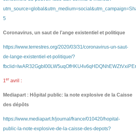
utm_source=global&utm_medium=social&utm_campaign=Sh
5
Coronavirus, un saut de l’ange existentiel et politique
https://www.terrestres.org/2020/03/31/coronavirus-un-saut-
de-lange-existentiel-et-politique/?
fbclid=IwAR32GgbI00LW5uqOfHKU4v6qHDQNhEWZtVxiPEr
er
1
avril :
Mediapart : Hôpital public: la note explosive de la Caisse
des dépôts
https://www.mediapart.fr/journal/france/010420/hopital-
public-la-note-explosive-de-la-caisse-des-depots?