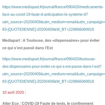
https://www.mediapart.fr/journal/france/090420/medicaments-
face-au-covid-19-faute-d-anticipation-le-systeme-d?
utm_source=20200409&utm_medium=email&utm_campaign
83-[QUOTIDIENNE]-20200409&M_BT=229866069918
Mediapart : A Toulouse, des «dispensaires» pour éviter
ce qui s’est passé dans l’Est
https://www.mediapart.fr/journal/france/090420/toulouse-
des-dispensaires-pour-eviter-ce-qui-s-est-passe-dans-l-est?
utm_source=20200409&utm_medium=email&utm_campaign
83-[QUOTIDIENNE]-20200409&M_BT=229866069918
10 avril 2020 :
Alter Eco : COVID-19 Faute de tests, le confinement