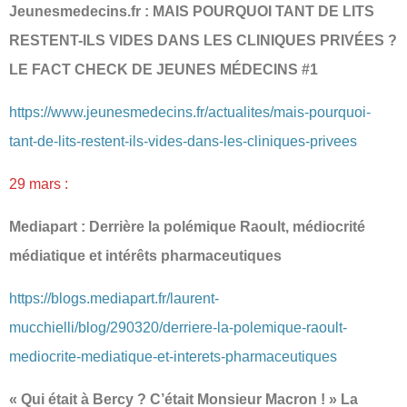
Jeunesmedecins.fr : MAIS POURQUOI TANT DE LITS
RESTENT-ILS VIDES DANS LES CLINIQUES PRIVÉES ?
LE FACT CHECK DE JEUNES MÉDECINS #1
https://www.jeunesmedecins.fr/actualites/mais-pourquoi-
tant-de-lits-restent-ils-vides-dans-les-cliniques-privees
29 mars :
Mediapart : Derrière la polémique Raoult, médiocrité
médiatique et intérêts pharmaceutiques
https://blogs.mediapart.fr/laurent-
mucchielli/blog/290320/derriere-la-polemique-raoult-
mediocrite-mediatique-et-interets-pharmaceutiques
« Qui était à Bercy ? C’était Monsieur Macron ! » La