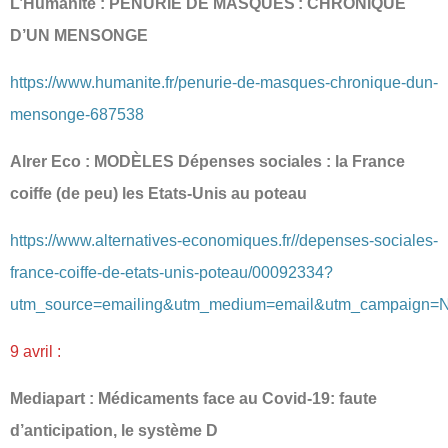
L’Humanité : PÉNURIE DE MASQUES : CHRONIQUE
D’UN MENSONGE
https://www.humanite.fr/penurie-de-masques-chronique-dun-
mensonge-687538
Alrer Eco : MODÈLES Dépenses sociales : la France
coiffe (de peu) les Etats-Unis au poteau
https://www.alternatives-economiques.fr//depenses-sociales-
france-coiffe-de-etats-unis-poteau/00092334?
utm_source=emailing&utm_medium=email&utm_campaign=N
9 avril :
Mediapart : Médicaments face au Covid-19: faute
d’anticipation, le système D