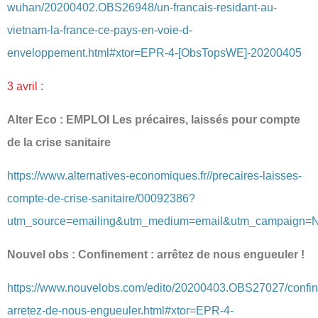
wuhan/20200402.OBS26948/un-francais-residant-au-
vietnam-la-france-ce-pays-en-voie-d-
enveloppement.html#xtor=EPR-4-[ObsTopsWE]-20200405
3 avril :
Alter Eco : EMPLOI Les précaires, laissés pour compte
de la crise sanitaire
https://www.alternatives-economiques.fr//precaires-laisses-
compte-de-crise-sanitaire/00092386?
utm_source=emailing&utm_medium=email&utm_campaign=N
Nouvel obs : Confinement : arrêtez de nous engueuler !
https://www.nouvelobs.com/edito/20200403.OBS27027/confi
arretez-de-nous-engueuler.html#xtor=EPR-4-