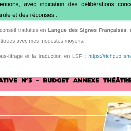
ntions, avec indication des délibérations con
arole et des réponses :
conseil traduites en
Langue des Signes Françaises
,
ous-titrées avec mes modestes moyens.
us-titrage et la traduction en LSF :
https://richpublis
CATIVE N°3 – BUDGET ANNEXE THÉÂT