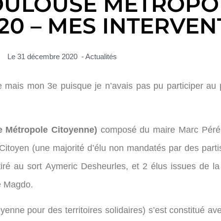
OULOUSE MÉTROPOL
0 – MES INTERVEN
Le
31 décembre 2020
-
Actualités
ne mais mon 3e puisque je n’avais pas pu participer au 
e Métropole Citoyenne)
composé du maire Marc Péré e
el Citoyen (une majorité d’élu non mandatés par des par
tiré au sort Aymeric Desheurles, et 2 élus issues de l
e Magdo.
enne pour des territoires solidaires) s’est constitué av