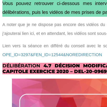
Vous pouvez retrouver ci-dessous mes interve
délibérations, puis les vidéos de mes prises de p
A noter que je ne dispose pas encore des vidéos du 
j’ajouterai lien ici, et en attendant, les vidéos sont s
Lien vers la séance en différé du conseil avec le so
OPE_ID=3297&FEN_ID=12544&NOREDIRECTION
DÉLIBÉRATION
4.7 DÉCISION MODIFI
CAPITOLE EXERCICE 2020 – DEL-20-0969