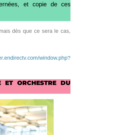
cernées, et copie de ces
 mais dès que ce sera le cas,
her.endirectv.com/window.php?
RE ET ORCHESTRE DU