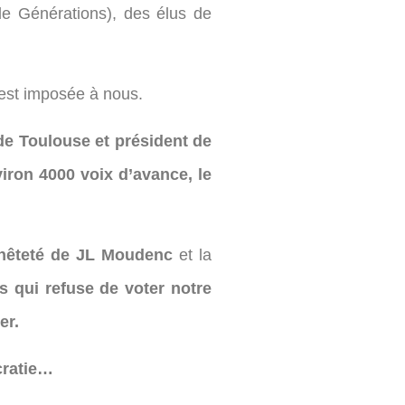
 de Générations), des élus de
’est imposée à nous.
 de Toulouse et président de
iron 4000 voix d’avance, le
nêteté de JL Moudenc
et la
is qui refuse de voter notre
er.
cratie…