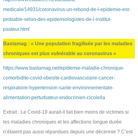
medicale/14931/coronavirus-un-rebond-de-l-epidemie-est-
probable-selon-des-epidemiologistes-de-l-institut-
pasteur.html
Bastamag : « Une population fragilisée par les maladies
chroniques est plus vulnérable au coronavirus »
https://www.bastamag.net/epidemie-maladie-chronique-
comorbidite-covid-obesite-cardiovasculaire-cancer-
respiratoire-hypertension-sante-environnementale-
alimentation-perturbateur-endocrinien-cicolella
Extrait : Le Covid-19 aurait-il fait bien moins de victimes si
les maladies chroniques et les affections longue durée
n’étaient pas aussi répandues depuis une décennie ? C’est