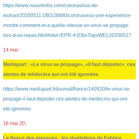
https://www.nouvelobs.com/coronavirus-de-
wuhan/20200511.OBS28680/coronavirus-une-experience-
montre-comment-et-a-quelle-vitesse-un-virus-se-propage-
lors-d-un-repas.html#xtor=EPR-4-[ObsTopsWE]-20200517
14 mai :
Mediapart : «Le virus se propage», «il faut dépister»: ces
alertes de médecins qui ont été ignorées
https://www.mediapart.fr/journal/france/140520/le-virus-se-
propage-il-faut-depister-ces-alertes-de-medecins-qui-ont-
ete-ignorees
16 mai 20 :
Le fiasco des masques : les révélations de Fabrice