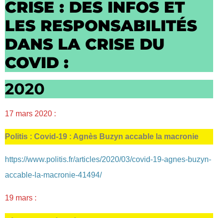
CRISE : DES INFOS ET
LES RESPONSABILITÉS
DANS LA CRISE DU
COVID :
2020
17 mars 2020 :
Politis : Covid-19 : Agnès Buzyn accable la macronie
https://www.politis.fr/articles/2020/03/covid-19-agnes-buzyn-
accable-la-macronie-41494/
19 mars :