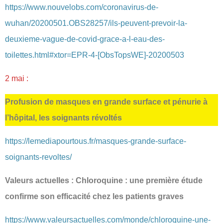
https://www.nouvelobs.com/coronavirus-de-
wuhan/20200501.OBS28257/ils-peuvent-prevoir-la-
deuxieme-vague-de-covid-grace-a-l-eau-des-
toilettes.html#xtor=EPR-4-[ObsTopsWE]-20200503
2 mai :
Profusion de masques en grande surface et pénurie à
l’hôpital, les soignants révoltés
https://lemediapourtous.fr/masques-grande-surface-
soignants-revoltes/
Valeurs actuelles : Chloroquine : une première étude
confirme son efficacité chez les patients graves
https://www.valeursactuelles.com/monde/chloroquine-une-