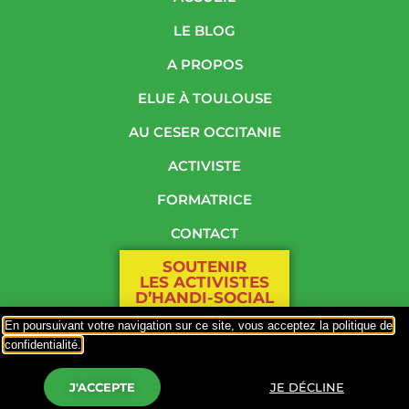
LE BLOG
A PROPOS
ELUE À TOULOUSE
AU CESER OCCITANIE
ACTIVISTE
FORMATRICE
CONTACT
SOUTENIR
LES ACTIVISTES
D’HANDI-SOCIAL
En poursuivant votre navigation sur ce site, vous acceptez la politique de
PLAN DU SITE
confidentialité.
Responsable de publication : Mme Odile Maurin
Politique de confidentialité
–
Hébergement par OVH
J'ACCEPTE
JE DÉCLINE