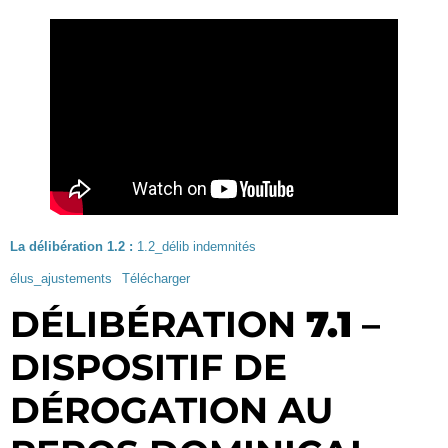
La délibération 1.2 :
1.2_délib indemnités
élus_ajustements
Télécharger
DÉLIBÉRATION
7.1
–
DISPOSITIF DE
DÉROGATION AU