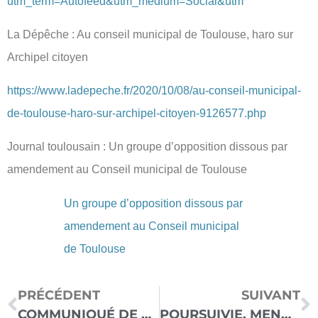
utm_term=Autofeed&utm_medium=Social&utm
La Dépêche : Au conseil municipal de Toulouse, haro sur
Archipel citoyen
https://www.ladepeche.fr/2020/10/08/au-conseil-municipal-
de-toulouse-haro-sur-archipel-citoyen-9126577.php
Journal toulousain : Un groupe d’opposition dissous par
amendement au Conseil municipal de Toulouse
Un groupe d’opposition dissous par
amendement au Conseil municipal
de Toulouse
PRÉCÉDENT
SUIVANT
COMMUNIQUÉ DE PRESSE : MALGRÉ LA MENACE, POURQUOI JE MANIFESTE CE SAMEDI 7 NOVEMBRE À TOULOUSE ?
POURSUIVIE, MENACÉE ET CONDAMNÉE PARCE QUE JE DÉNONCE LES CONDITIONS DE VIE INDIGNES DES PERSONNES EN SITUATION DE HANDICAP DANS CE PAYS…